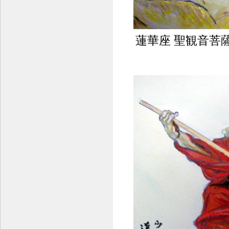
蓮華座 聖観音菩