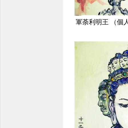
軍荼利明王 （個