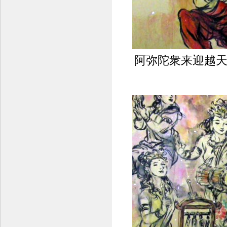
阿弥陀衆来迎越天