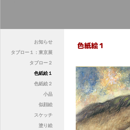
近藤大理's Gallery
お知らせ
タブロー１：東京展
タブロー２
色紙絵１
色紙絵２
小品
似顔絵
スケッチ
塗り絵