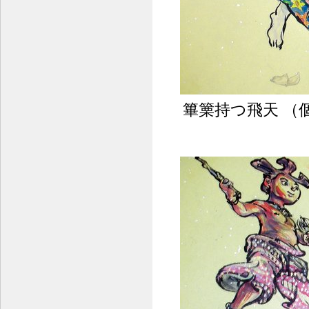
篳篥持つ飛天 （