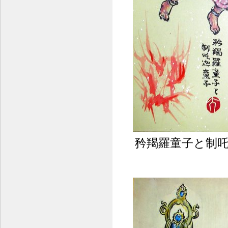
矜羯羅童子と制吒