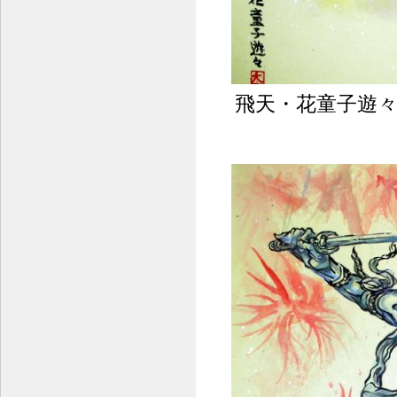
飛天・花童子遊々