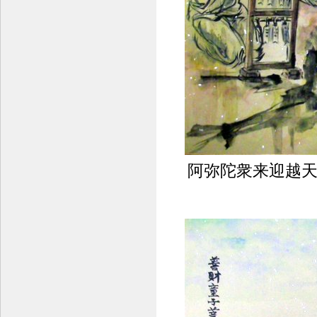
阿弥陀衆来迎越天