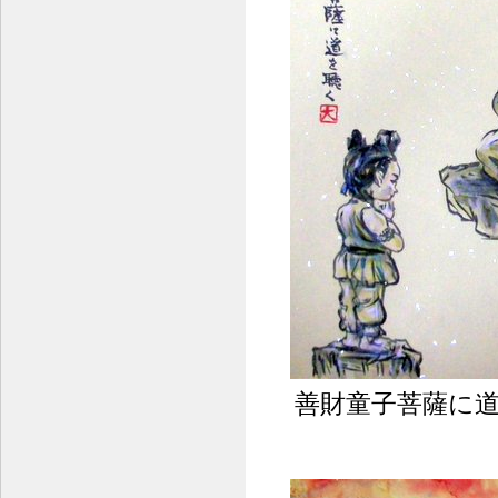
善財童子菩薩に道